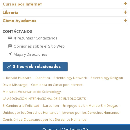
Cursos por Internet
Librería
Cómo Ayudamos
CONTÁCTANOS
¿Preguntas? Contáctanos
Opiniones sobre el Sitio Web
Mapa y Direcciones
Sitios web relacionados
L. Ronald Hubbard
Dianética
Scientology Network
Scientology Religion
David Miscavige
Comienza un Curso por Internet
Ministros Voluntarios de Scientology
LA ASOCIACIÓN INTERNACIONAL DE SCIENTOLOGISTS
El Camino a la Felicidad
Narconon
En Apoyo de Un Mundo Sin Drogas
Unidos por los Derechos Humanos
Jóvenes por los Derechos Humanos
Comisión de Ciudadanos por los Derechos Humanos
Conoce al Verdadero Tú
© 2026
Church of Scientology Flag Service Organization.
Todos los derechos